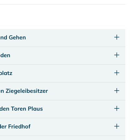
und Gehen
nden
platz
n Ziegeleibesitzer
den Toren Plaus
der Friedhof