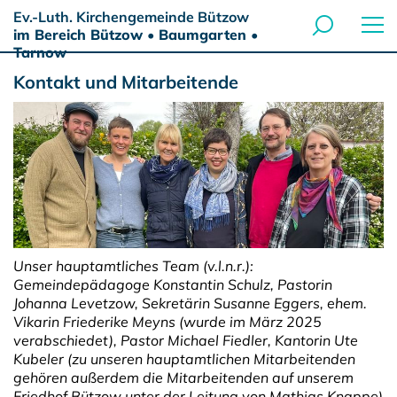
Ev.-Luth. Kirchengemeinde Bützow
im Bereich Bützow • Baumgarten •
Tarnow
Kontakt und Mitarbeitende
Unser hauptamtliches Team (v.l.n.r.):
Gemeindepädagoge Konstantin Schulz, Pastorin
Johanna Levetzow, Sekretärin Susanne Eggers, ehem.
Vikarin Friederike Meyns (wurde im März 2025
verabschiedet), Pastor Michael Fiedler, Kantorin Ute
Kubeler (zu unseren hauptamtlichen Mitarbeitenden
gehören außerdem die Mitarbeitenden auf unserem
Friedhof Bützow unter der Leitung von Mathias Knappe)