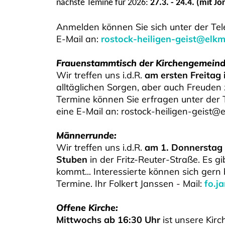
nächste Temine für 2026:
27.3. - 24.4. (mit Jö
Anmelden können Sie sich unter der T
E-Mail an:
rostock-heiligen-geist@elkm
Frauenstammtisch der Kirchengemeind
Wir treffen uns i.d.R.
am ersten Freitag
alltäglichen Sorgen, aber auch Freuden
Termine können Sie erfragen unter de
eine E-Mail an: rostock-heiligen-geist@
Männerrunde:
Wir treffen uns i.d.R.
am 1. Donnerstag 
Stuben
in der Fritz-Reuter-Straße. Es g
kommt... Interessierte können sich gern
Termine. Ihr Folkert Janssen - Mail:
fo.j
Offene Kirche:
Mittwochs ab 16:30 Uhr
ist unsere Kirc