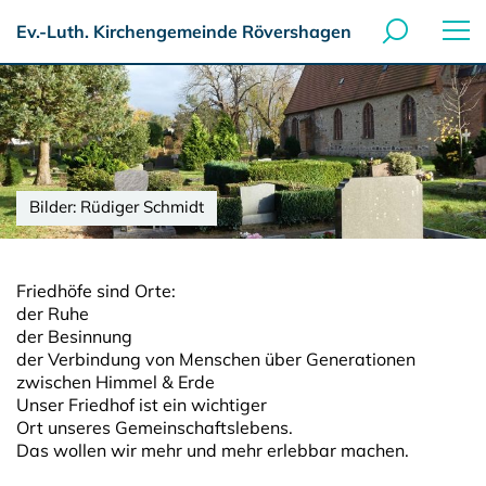
Ev.-Luth. Kirchengemeinde Rövershagen
Bilder: Rüdiger Schmidt
Bilder: Rüdiger Schmidt
Bilder: Rüdiger Schmidt
Bilder: Rüdiger Schmidt
Bilder: Rüdiger Schmidt
Friedhöfe sind Orte:
der Ruhe
der Besinnung
der Verbindung von Menschen über Generationen
zwischen Himmel & Erde
Unser Friedhof ist ein wichtiger
Ort unseres Gemeinschaftslebens.
Das wollen wir mehr und mehr erlebbar machen.