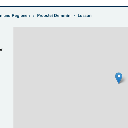
n und Regionen
Propstei Demmin
Lassan
er