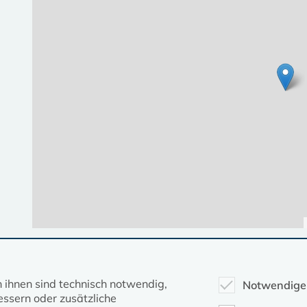
Diese Seite gehört zum Portal
kirche-mv.de
n ihnen sind technisch notwendig,
Notwendige
ssern oder zusätzliche
Evangelische Kirche in Mecklenburg-Vorpommern © 2026