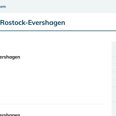
ern
 Rostock-Evershagen
vershagen
vershagen