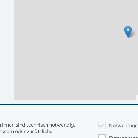
Diese Seite gehört zum Portal
kirche-mv.de
n ihnen sind technisch notwendig,
Notwendige
ssern oder zusätzliche
Evangelische Kirche in Mecklenburg-Vorpommern © 2026