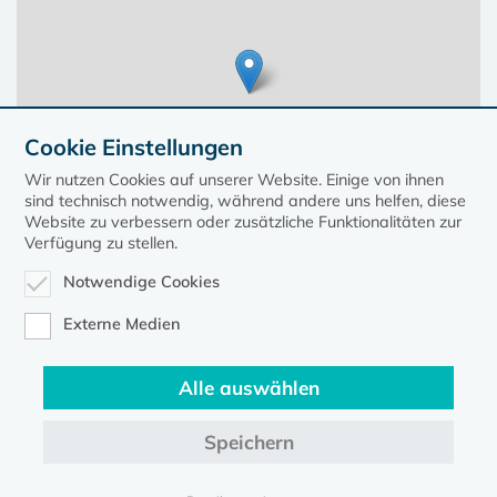
Cookie Einstellungen
Wir nutzen Cookies auf unserer Website. Einige von ihnen
sind technisch notwendig, während andere uns helfen, diese
Website zu verbessern oder zusätzliche Funktionalitäten zur
Verfügung zu stellen.
Notwendige Cookies
Leaflet
| ©
OpenStreetMap
contributors, Points © 2023 kirche-mv.de
Externe Medien
Alle auswählen
Diese Seite gehört zum Portal
kirche-mv.de
Speichern
Evangelische Kirche in Mecklenburg-Vorpommern © 2026
Impressum
Datenschutz