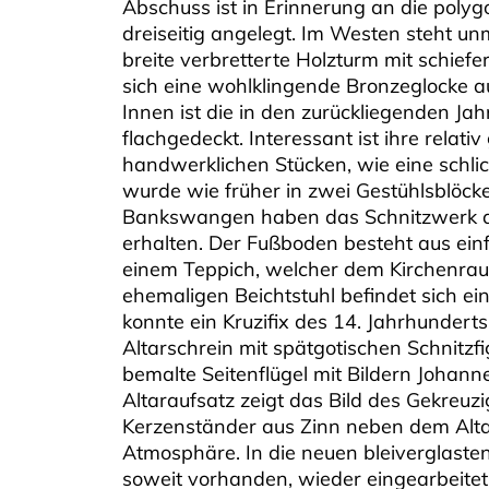
Abschuss ist in Erinnerung an die polyg
dreiseitig angelegt. Im Westen steht un
breite verbretterte Holzturm mit schief
sich eine wohlklingende Bronzeglocke au
Innen ist die in den zurückliegenden Ja
flachgedeckt. Interessant ist ihre relat
handwerklichen Stücken, wie eine schli
wurde wie früher in zwei Gestühlsblöck
Bankswangen haben das Schnitzwerk aus
erhalten. Der Fußboden besteht aus einf
einem Teppich, welcher dem Kirchenra
ehemaligen Beichtstuhl befindet sich eine
konnte ein Kruzifix des 14. Jahrhunderts
Altarschrein mit spätgotischen Schnitz
bemalte Seitenflügel mit Bildern Johann
Altaraufsatz zeigt das Bild des Gekreuz
Kerzenständer aus Zinn neben dem Alt
Atmosphäre. In die neuen bleiverglasten
soweit vorhanden, wieder eingearbeitet.