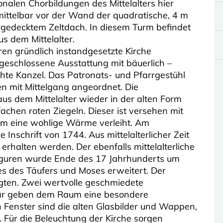
onalen Chorbildungen des Mittelalters hier
mittelbar vor der Wand der quadratische, 4 m
ergedecktem Zeltdach. In diesem Turm befindet
s dem Mittelalter.
hren gründlich instandgesetzte Kirche
iv geschlossene Ausstattung mit bäuerlich –
chte Kanzel. Das Patronats- und Pfarrgestühl
en mit Mittelgang angeordnet. Die
 dem Mittelalter wieder in der alten Form
achen roten Ziegeln. Dieser ist versehen mit
um eine wohlige Wärme verleiht. Am
 Inschrift von 1744. Aus mittelalterlicher Zeit
 erhalten werden. Der ebenfalls mittelalterliche
figuren wurde Ende des 17 Jahrhunderts um
es des Täufers und Moses erweitert. Der
igten. Zwei wertvolle geschmiedete
ar geben dem Raum eine besondere
 Fenster sind die alten Glasbilder und Wappen,
 Für die Beleuchtung der Kirche sorgen