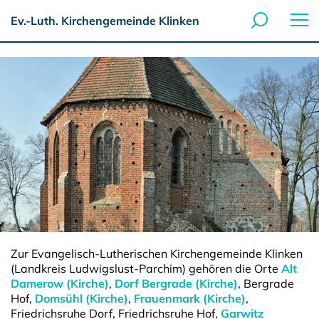
Ev.-Luth. Kirchengemeinde Klinken
Zur Evangelisch-Lutherischen Kirchengemeinde Klinken
(Landkreis Ludwigslust-Parchim) gehören die Orte
Alt
Damerow (Kirche)
,
Dorf Bergrade (Kirche)
, Bergrade
Hof,
Domsühl (Kirche)
,
Frauenmark (Kirche)
,
Friedrichsruhe Dorf, Friedrichsruhe Hof,
Garwitz