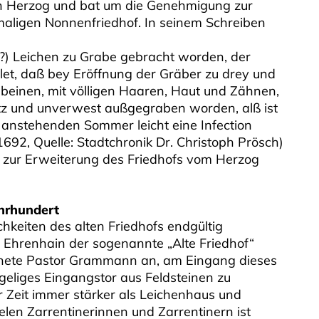
n Herzog und bat um die Genehmigung zur
maligen Nonnenfriedhof. In seinem Schreiben
(?) Leichen zu Grabe gebracht worden, der
let, daß bey Eröffnung der Gräber zu drey und
ebeinen, mit völligen Haaren, Haut und Zähnen,
ntz und unverwest außgegraben worden, alß ist
 anstehenden Sommer leicht eine Infection
1692, Quelle: Stadtchronik Dr. Christoph Prösch)
 zur Erweiterung des Friedhofs vom Herzog
ahrhundert
keiten des alten Friedhofs endgültig
 Ehrenhain der sogenannte „Alte Friedhof“
nete Pastor Grammann an, am Eingang dieses
geliges Eingangstor aus Feldsteinen zu
r Zeit immer stärker als Leichenhaus und
elen Zarrentinerinnen und Zarrentinern ist