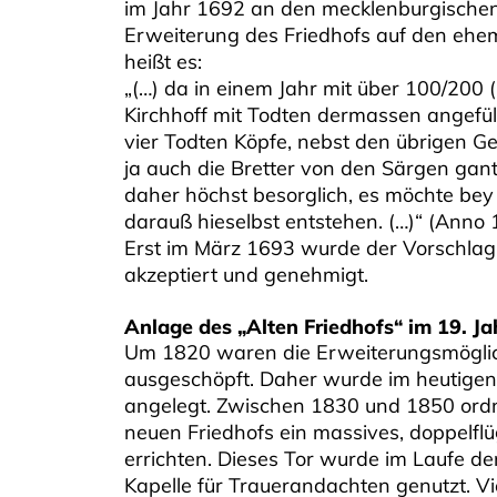
im Jahr 1692 an den mecklenburgische
Erweiterung des Friedhofs auf den ehe
heißt es:
„(…) da in einem Jahr mit über 100/200 
Kirchhoff mit Todten dermassen angefül
vier Todten Köpfe, nebst den übrigen G
ja auch die Bretter von den Särgen ga
daher höchst besorglich, es möchte bey
darauß hieselbst entstehen. (…)“ (Anno 
Erst im März 1693 wurde der Vorschlag
akzeptiert und genehmigt.
Anlage des „Alten Friedhofs“ im 19. J
Um 1820 waren die Erweiterungsmöglich
ausgeschöpft. Daher wurde im heutigen
angelegt. Zwischen 1830 und 1850 ord
neuen Friedhofs ein massives, doppelflü
errichten. Dieses Tor wurde im Laufe de
Kapelle für Trauerandachten genutzt. Vi