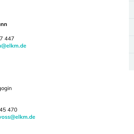
ann
37 447
n@elkm.de
ogin
 45 470
voss@elkm.de