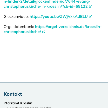
n-finder-2/detail/glockenfinder/id/7644-evang-
christophoruskirche-in-kroeslin/?cb-id=68122
Glockenvideo:
https://youtu.be/ZWjVxkAdBLU
Orgeldatenbank:
https://orgel-verzeichnis.de/kroeslin-
christophoruskirche/
Kontakt
Pfarramt Kröslin