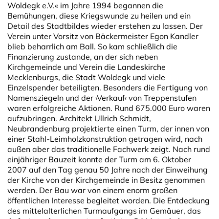
Woldegk e.V.« im Jahre 1994 begannen die
Bemühungen, diese Kriegswunde zu heilen und ein
Detail des Stadtbildes wieder erstehen zu lassen. Der
Verein unter Vorsitz von Bäcker­meister Egon Kandler
blieb beharrlich am Ball. So kam schließlich die
Finanzierung zustande, an der sich neben
Kirchgemeinde und Verein die Landeskirche
Mecklenburgs, die Stadt Woldegk und viele
Einzelspender beteiligten. Besonders die Fertigung von
Namensziegeln und der ›Verkauf‹ von Treppenstufen
waren erfolgreiche Aktionen. Rund 675.000 Euro waren
aufzubringen. Architekt Ullrich Schmidt,
Neubrandenburg projektierte einen Turm, der innen von
einer Stahl-Leimholzkonstruktion getragen wird, nach
außen aber das traditionelle Fachwerk zeigt. Nach rund
einjähriger Bauzeit konnte der Turm am 6. Oktober
2007 auf den Tag genau 50 Jahre nach der Einweihung
der Kirche von der Kirchgemeinde in Besitz genommen
werden. Der Bau war von einem enorm großen
öffentlichen Interesse begleitet worden. Die Entdeckung
des mittelalterlichen Turmaufgangs im Gemäuer, das