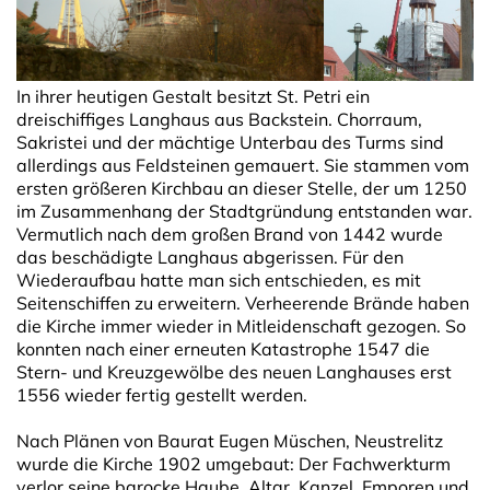
In ihrer heutigen Gestalt besitzt St. Petri ein
dreischiffiges Langhaus aus Backstein. Chorraum,
Sakristei und der mächtige Unterbau des Turms sind
allerdings aus Feldsteinen gemauert. Sie stammen vom
ersten größeren Kirchbau an dieser Stelle, der um 1250
im Zusammenhang der Stadtgründung entstanden war.
Vermutlich nach dem großen Brand von 1442 wurde
das beschädigte Langhaus abgerissen. Für den
Wiederaufbau hatte man sich entschieden, es mit
Seitenschiffen zu erweitern. Verheerende Brände haben
die Kirche immer wieder in Mit­leiden­schaft gezogen. So
konnten nach einer erneuten Katastrophe 1547 die
Stern- und Kreuzgewölbe des neuen Langhauses erst
1556 wieder fertig gestellt werden.
Nach Plänen von Baurat Eugen Müschen, Neustrelitz
wurde die Kirche 1902 umgebaut: Der Fachwerkturm
verlor seine barocke Haube, Altar, Kanzel, Emporen und