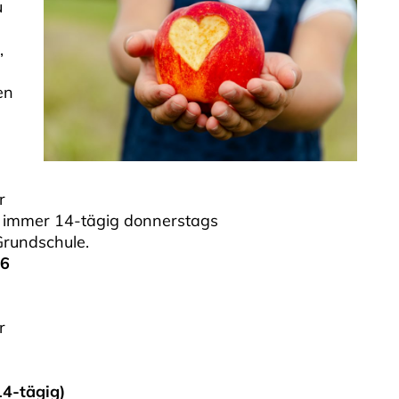
u
,
en
r
sse immer 14-tägig donnerstags
Grundschule.
26
r
14-tägig)