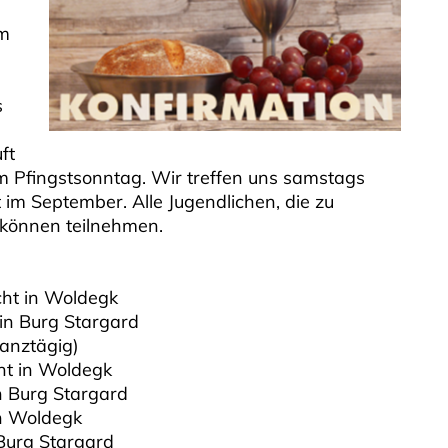
am
s
ft
am Pfingstsonntag. Wir treffen uns samstags
im September. Alle Jugendlichen, die zu
 können teilnehmen.
cht in Woldegk
in Burg Stargard
anztägig)
ht in Woldegk
n Burg Stargard
in Woldegk
Burg Stargard