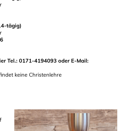
r
14-tägig)
hr
26
er Tel.: 0171-4194093 oder E-Mail:
findet keine Christenlehre
f
n