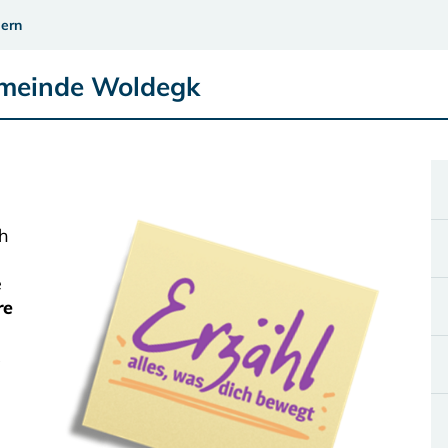
ern
emeinde Woldegk
ch
e
re