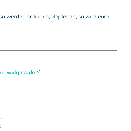
he-wolgast.de
r
t