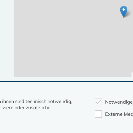
Diese Seite gehört zum Portal
kirche-mv.de
n ihnen sind technisch notwendig,
Notwendige
ssern oder zusätzliche
Evangelische Kirche in Mecklenburg-Vorpommern © 2026
Externe Med
Impressum
Datenschutz