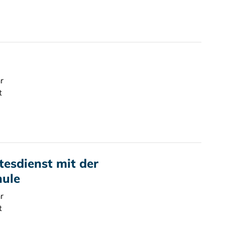
r
t
esdienst mit der
hule
r
t