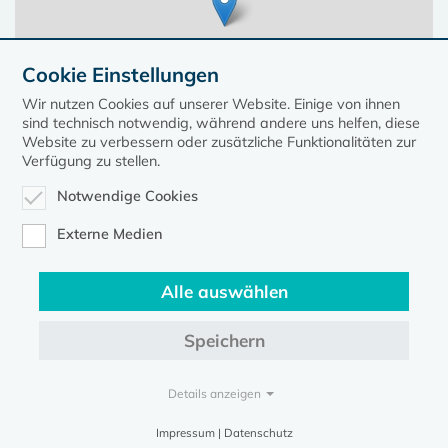
Cookie Einstellungen
Wir nutzen Cookies auf unserer Website. Einige von ihnen
sind technisch notwendig, während andere uns helfen, diese
Website zu verbessern oder zusätzliche Funktionalitäten zur
Verfügung zu stellen.
Notwendige Cookies
Leaflet
| ©
OpenStreetMap
contributors, Points © 2023 kirche-mv.de
Externe Medien
Alle auswählen
Diese Seite gehört zum Portal
kirche-mv.de
Speichern
Evangelische Kirche in Mecklenburg-Vorpommern © 2026
Impressum
Datenschutz
Details anzeigen
Impressum | Datenschutz