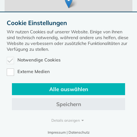
Cookie Einstellungen
Wir nutzen Cookies auf unserer Website. Einige von ihnen
sind technisch notwendig, während andere uns helfen, diese
Website zu verbessern oder zusätzliche Funktionalitäten zur
Verfügung zu stellen.
Notwendige Cookies
Leaflet
| ©
OpenStreetMap
contributors, Points © 2023 kirche-mv.de
Externe Medien
Alle auswählen
Diese Seite gehört zum Portal
kirche-mv.de
Speichern
Evangelische Kirche in Mecklenburg-Vorpommern © 2026
Impressum
Datenschutz
Details anzeigen
Impressum | Datenschutz