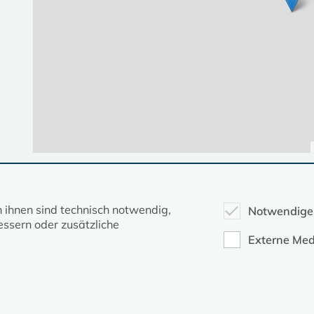
Diese Seite gehört zum Portal
kirche-mv.de
n ihnen sind technisch notwendig,
Notwendige
ssern oder zusätzliche
Evangelische Kirche in Mecklenburg-Vorpommern © 2026
Externe Med
Impressum
Datenschutz