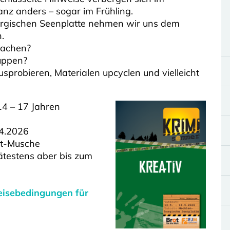
nz anders – sogar im Frühling.
urgischen Seenplatte nehmen wir uns dem
.
machen?
uppen?
probieren, Materialen upcyclen und vielleicht
14 – 17 Jahren
04.2026
dt-Musche
ätestens aber bis zum
eisebedingungen für