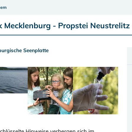
ern
 Mecklenburg - Propstei Neustrelitz
burgische Seenplatte
hlüsselte Hinweise verbergen sich im