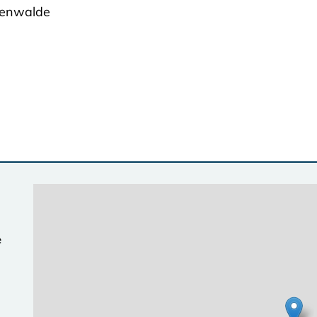
renwalde
e