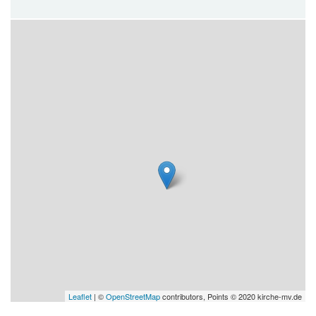
Leaflet
| ©
OpenStreetMap
contributors, Points © 2020 kirche-mv.de