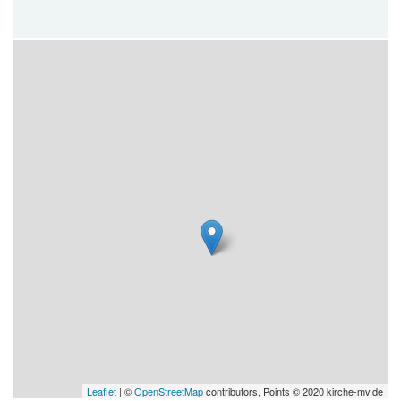
Leaflet
| ©
OpenStreetMap
contributors, Points © 2020 kirche-mv.de