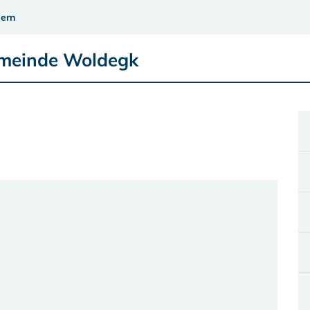
ern
emeinde Woldegk