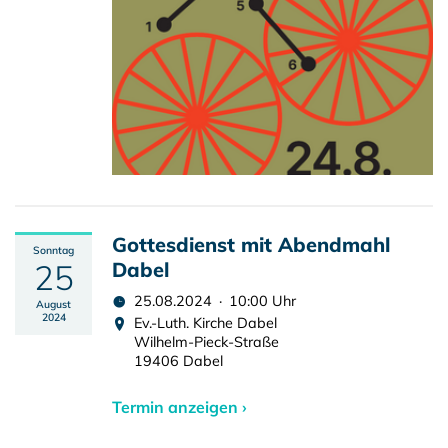
Gottesdienst mit Abendmahl
Sonntag
25
Dabel
25.08.2024 · 10:00 Uhr
August
2024
Ev.-Luth. Kirche Dabel
Wilhelm-Pieck-Straße
19406 Dabel
Termin anzeigen ›