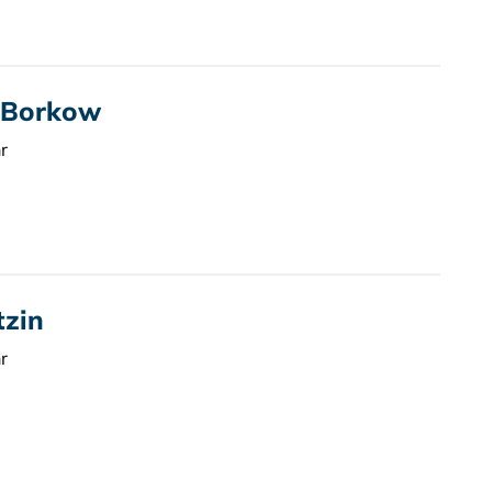
t Borkow
r
tzin
r