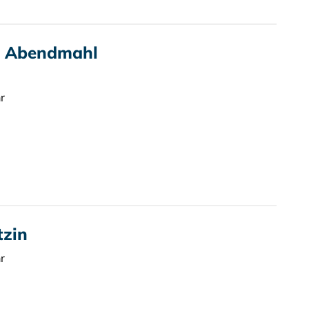
t Abendmahl
r
tzin
r