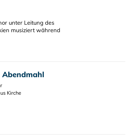
or unter Leitung des
ukien musiziert während
t Abendmahl
r
aus Kirche