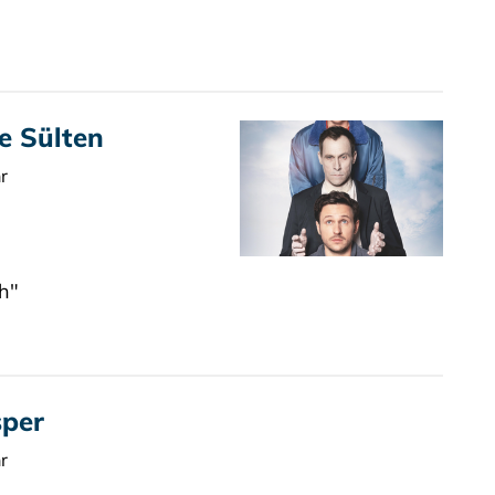
he Sülten
r
h"
sper
r