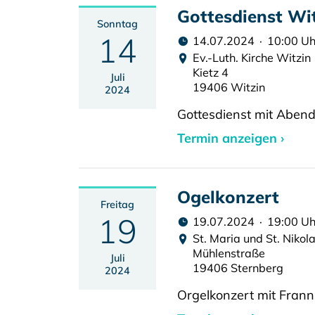
Gottesdienst Wi
Sonntag
14
14.07.2024 · 10:00 Uh
Ev.-Luth. Kirche Witzin
Kietz 4
Juli
19406 Witzin
2024
Gottesdienst mit Aben
Termin anzeigen ›
Ogelkonzert
Freitag
19
19.07.2024 · 19:00 Uh
St. Maria und St. Nikol
Mühlenstraße
Juli
19406 Sternberg
2024
Orgelkonzert mit Frann