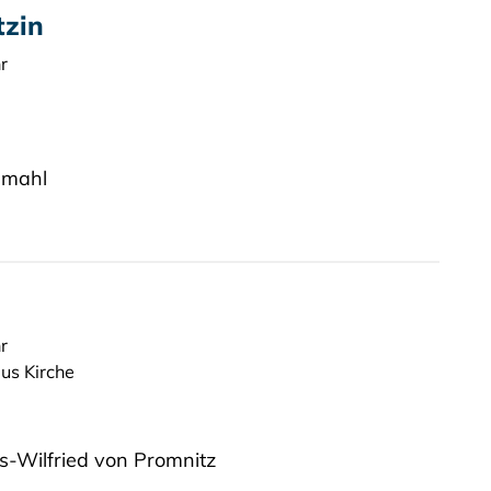
tzin
r
dmahl
r
aus Kirche
s-Wilfried von Promnitz