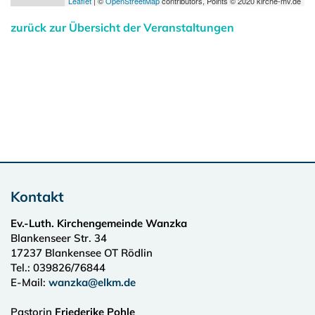
Leaflet
| ©
OpenStreetMap
contributors, Points © 2020 kirche-mv.de
zurück zur Übersicht der Veranstaltungen
Kontakt
Ev.-Luth. Kirchengemeinde Wanzka
Blankenseer Str. 34
17237
Blankensee OT Rödlin
Tel.:
039826/76844
E-Mail:
wanzka@elkm.de
Pastorin
Friederike Pohle