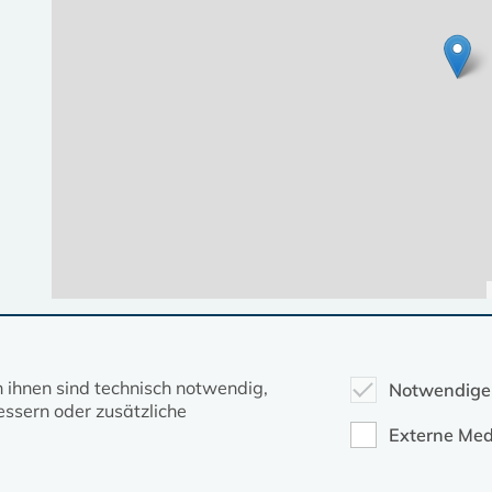
Diese Seite gehört zum Portal
kirche-mv.de
n ihnen sind technisch notwendig,
Notwendige
ssern oder zusätzliche
Evangelische Kirche in Mecklenburg-Vorpommern © 2026
Externe Med
Impressum
Datenschutz