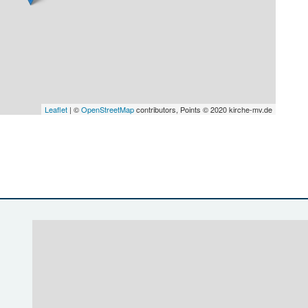
Leaflet
| ©
OpenStreetMap
contributors, Points © 2020 kirche-mv.de