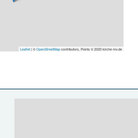
Leaflet
| ©
OpenStreetMap
contributors, Points © 2020 kirche-mv.de