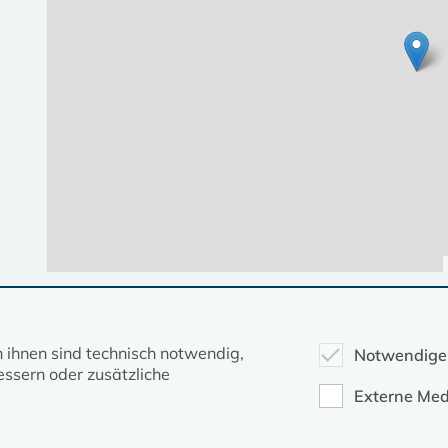
Diese Seite gehört zum Portal
kirche-mv.de
n ihnen sind technisch notwendig,
Notwendige
ssern oder zusätzliche
Evangelische Kirche in Mecklenburg-Vorpommern © 2026
Externe Med
Impressum
Datenschutz