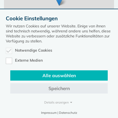
Cookie Einstellungen
Wir nutzen Cookies auf unserer Website. Einige von ihnen
sind technisch notwendig, während andere uns helfen, diese
Website zu verbessern oder zusätzliche Funktionalitäten zur
Verfügung zu stellen.
Notwendige Cookies
Leaflet
| ©
OpenStreetMap
contributors, Points © 2023 kirche-mv.de
Externe Medien
Alle auswählen
Diese Seite gehört zum Portal
kirche-mv.de
Speichern
Evangelische Kirche in Mecklenburg-Vorpommern © 2026
Impressum
Datenschutz
Details anzeigen
Impressum | Datenschutz