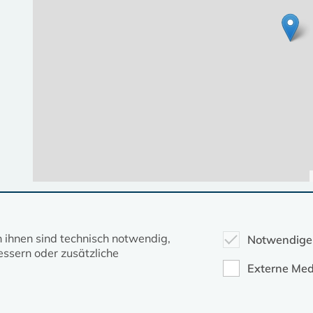
Diese Seite gehört zum Portal
kirche-mv.de
n ihnen sind technisch notwendig,
Notwendige
ssern oder zusätzliche
Evangelische Kirche in Mecklenburg-Vorpommern © 2026
Externe Med
Impressum
Datenschutz