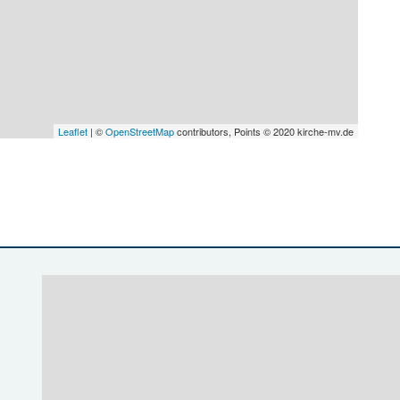
Leaflet
| ©
OpenStreetMap
contributors, Points © 2020 kirche-mv.de