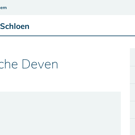
ern
 Schloen
rche Deven