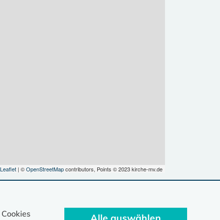
Leaflet
| ©
OpenStreetMap
contributors, Points © 2023 kirche-mv.de
 Cookies
Alle auswählen