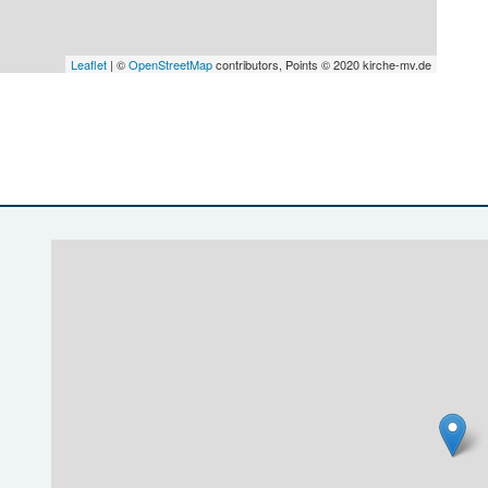
Leaflet
| ©
OpenStreetMap
contributors, Points © 2020 kirche-mv.de