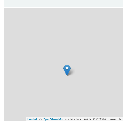
Leaflet
| ©
OpenStreetMap
contributors, Points © 2020 kirche-mv.de