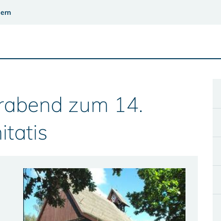
ern
orabend zum 14.
itatis