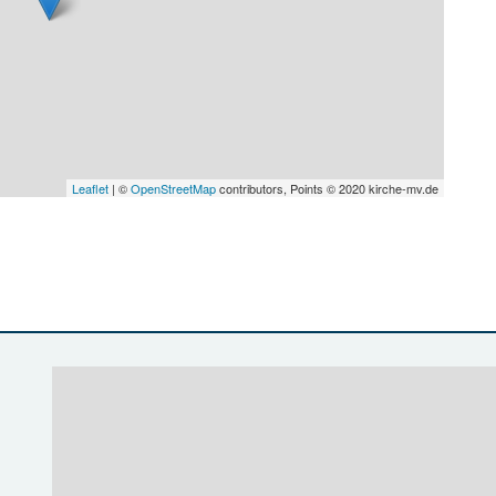
Leaflet
| ©
OpenStreetMap
contributors, Points © 2020 kirche-mv.de