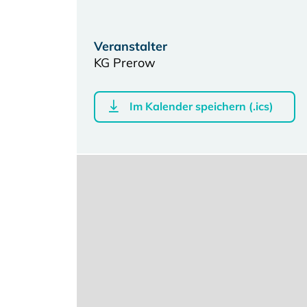
Veranstalter
KG Prerow
Im Kalender speichern (.ics)