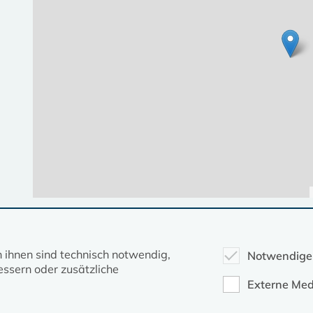
Diese Seite gehört zum Portal
kirche-mv.de
n ihnen sind technisch notwendig,
Notwendige
ssern oder zusätzliche
Evangelische Kirche in Mecklenburg-Vorpommern © 2026
Externe Med
Impressum
Datenschutz