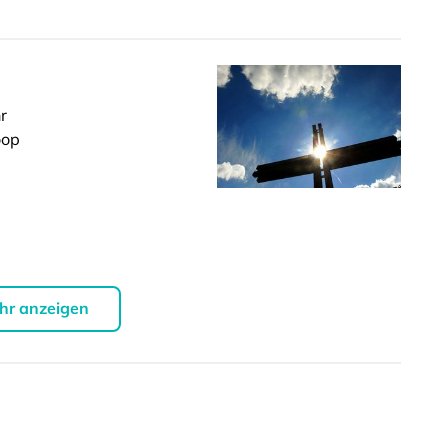
r
oop
hr anzeigen