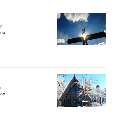
r
oop
r
oop