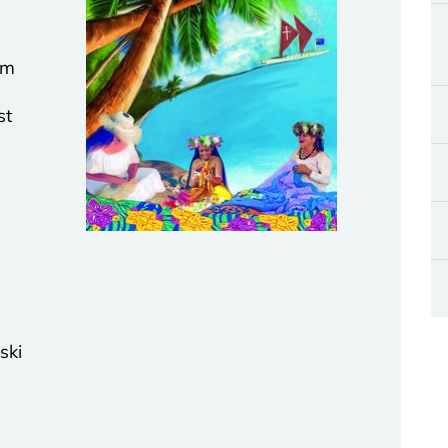
im
st
ski