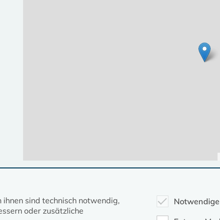
Diese Seite gehört zum Portal
kirche-mv.de
n ihnen sind technisch notwendig,
Notwendige
ssern oder zusätzliche
Evangelische Kirche in Mecklenburg-Vorpommern © 2026