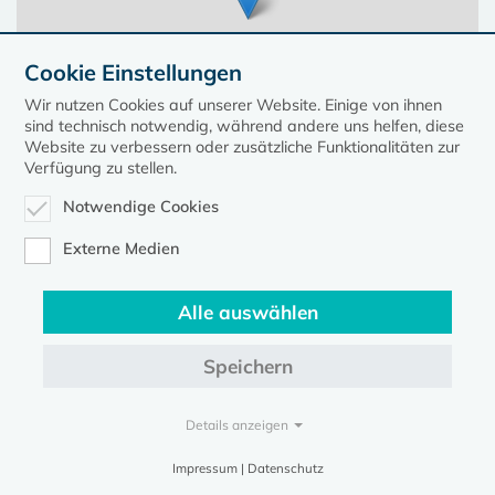
Cookie Einstellungen
Wir nutzen Cookies auf unserer Website. Einige von ihnen
sind technisch notwendig, während andere uns helfen, diese
Website zu verbessern oder zusätzliche Funktionalitäten zur
Verfügung zu stellen.
Notwendige Cookies
Leaflet
| ©
OpenStreetMap
contributors, Points © 2023 kirche-mv.de
Externe Medien
Alle auswählen
Diese Seite gehört zum Portal
kirche-mv.de
Speichern
Evangelische Kirche in Mecklenburg-Vorpommern © 2026
Impressum
Datenschutz
Details anzeigen
Impressum | Datenschutz