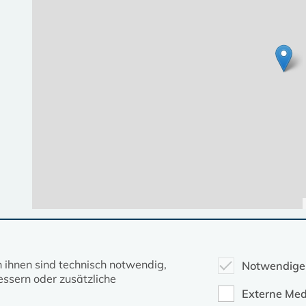
Diese Seite gehört zum Portal
kirche-mv.de
n ihnen sind technisch notwendig,
Notwendige
ssern oder zusätzliche
Evangelische Kirche in Mecklenburg-Vorpommern © 2026
Externe Med