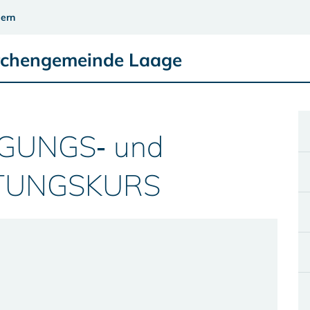
ern
irchengemeinde Laage
GUNGS‑ und
TUNGSKURS