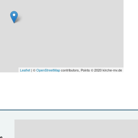
Leaflet
| ©
OpenStreetMap
contributors, Points © 2020 kirche-mv.de
ge