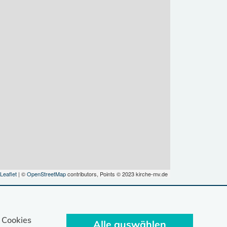
Leaflet
| ©
OpenStreetMap
contributors, Points © 2023 kirche-mv.de
 Cookies
Alle auswählen