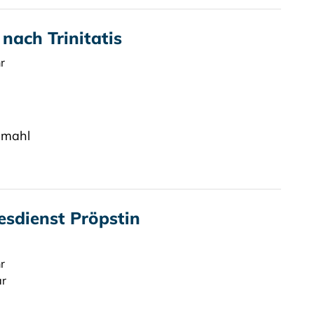
nach Trinitatis
r
dmahl
esdienst Pröpstin
r
ar