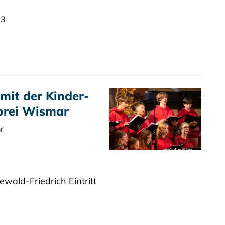
 3
it der Kinder-
orei Wismar
r
ewald-Friedrich Eintritt