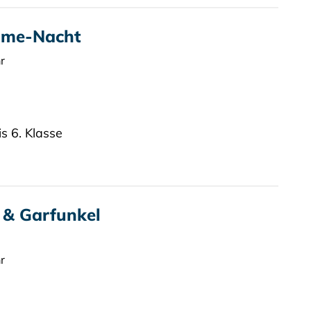
ume-Nacht
r
is 6. Klasse
 & Garfunkel
r