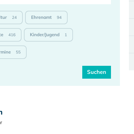
ltur
Ehrenamt
24
94
te
Kinder/Jugend
416
1
rmine
55
h
r