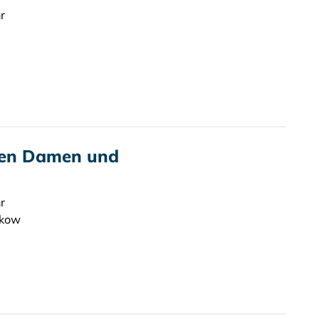
r
nen Damen und
r
nkow