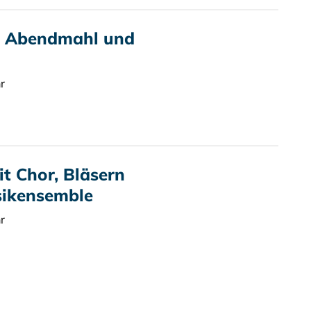
t Abendmahl und
r
t Chor, Bläsern
ikensemble
r