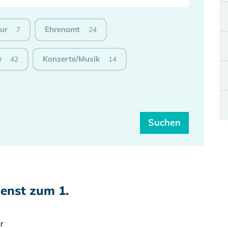
tur
Ehrenamt
7
24
e
Konzerte/Musik
42
14
ienst zum 1.
r