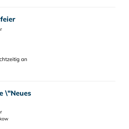
feier
r
chtzeitig an
e \"Neues
r
nkow