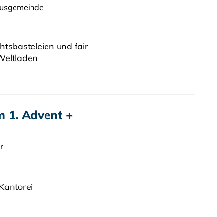
rusgemeinde
tsbasteleien und fair
Weltladen
m 1. Advent +
r
Kantorei