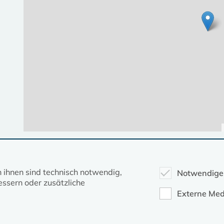
Diese Seite gehört zum Portal
kirche-mv.de
n ihnen sind technisch notwendig,
Notwendige
ssern oder zusätzliche
Evangelische Kirche in Mecklenburg-Vorpommern © 2026
Externe Med
Impressum
Datenschutz