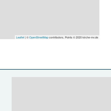
Leaflet
| ©
OpenStreetMap
contributors, Points © 2020 kirche-mv.de