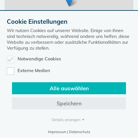
Cookie Einstellungen
Wir nutzen Cookies auf unserer Website. Einige von ihnen
sind technisch notwendig, während andere uns helfen, diese
Website zu verbessern oder zusätzliche Funktionalitäten zur
Verfügung zu stellen.
Notwendige Cookies
Leaflet
| ©
OpenStreetMap
contributors, Points © 2023 kirche-mv.de
Externe Medien
Alle auswählen
Diese Seite gehört zum Portal
kirche-mv.de
Speichern
Evangelische Kirche in Mecklenburg-Vorpommern © 2026
Impressum
Datenschutz
Details anzeigen
Impressum | Datenschutz