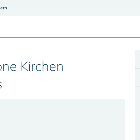
ern
öne Kirchen
s