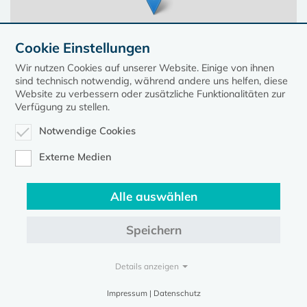
Cookie Einstellungen
Wir nutzen Cookies auf unserer Website. Einige von ihnen
sind technisch notwendig, während andere uns helfen, diese
Website zu verbessern oder zusätzliche Funktionalitäten zur
Verfügung zu stellen.
Notwendige Cookies
Leaflet
| ©
OpenStreetMap
contributors, Points © 2023 kirche-mv.de
Externe Medien
Alle auswählen
Diese Seite gehört zum Portal
kirche-mv.de
Speichern
Evangelische Kirche in Mecklenburg-Vorpommern © 2026
Impressum
Datenschutz
Details anzeigen
Impressum | Datenschutz