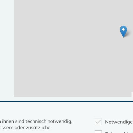
Diese Seite gehört zum Portal
kirche-mv.de
n ihnen sind technisch notwendig,
Notwendige
ssern oder zusätzliche
Evangelische Kirche in Mecklenburg-Vorpommern © 2026